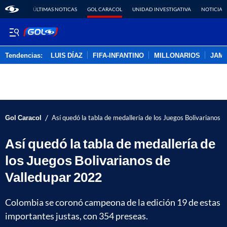
ÚLTIMAS NOTICAS
GOL CARACOL
UNIDAD INVESTIGATIVA
NOTICIAS
Tendencias:
LUIS DÍAZ
FIFA-INFANTINO
MILLONARIOS
JAM
PUBLICIDAD
/
Gol Caracol
Así quedó la tabla de medallería de los Juegos Bolivarianos 
Así quedó la tabla de medallería de
los Juegos Bolivarianos de
Valledupar 2022
Colombia se coronó campeona de la edición 19 de estas
importantes justas, con 354 preseas.