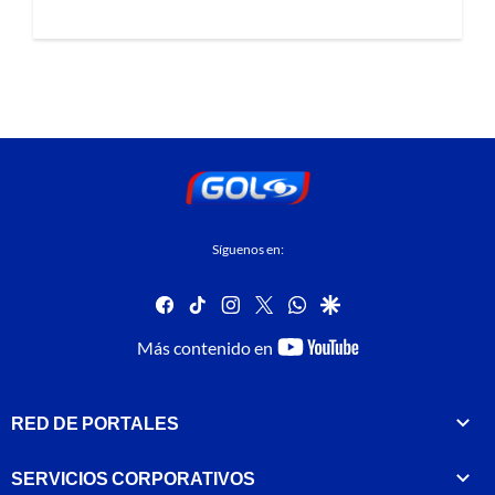
Síguenos en:
facebook
tiktok
instagram
twitter
whatsapp
google
youtube-
Más contenido en
footer
RED DE PORTALES
SERVICIOS CORPORATIVOS