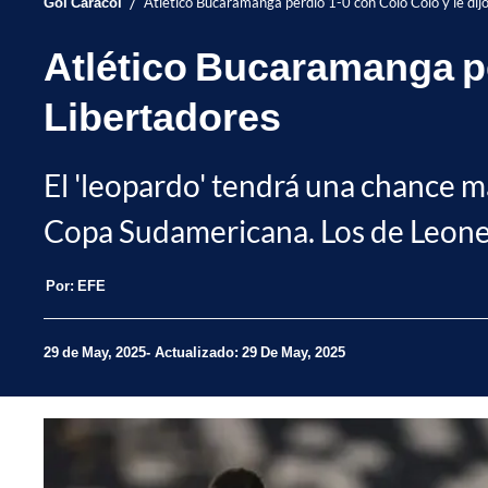
/
Gol Caracol
Atlético Bucaramanga perdió 1-0 con Colo Colo y le dijo
Atlético Bucaramanga per
Libertadores
El 'leopardo' tendrá una chance má
Copa Sudamericana. Los de Leonel
Por:
EFE
29 de May, 2025
Actualizado: 29 De May, 2025