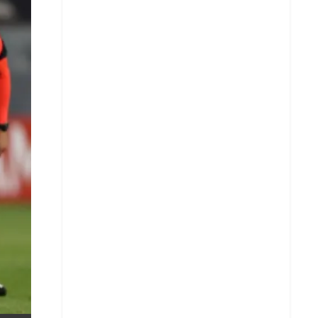
X
Whatsapp