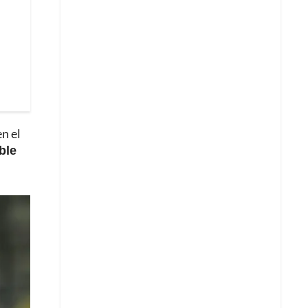
en el
ble