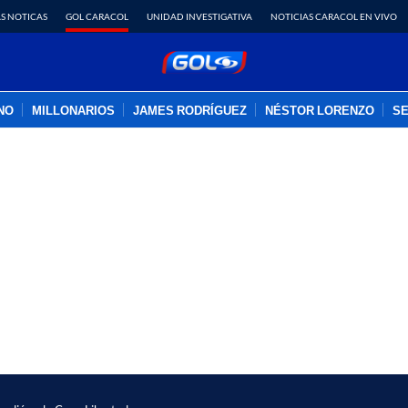
S NOTICAS
GOL CARACOL
UNIDAD INVESTIGATIVA
NOTICIAS CARACOL EN VIVO
INO
MILLONARIOS
JAMES RODRÍGUEZ
NÉSTOR LORENZO
SE
PUBLICIDAD