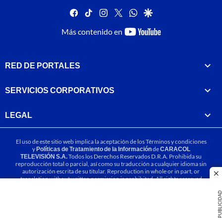
facebook
tiktok
instagram
twitter
whatsapp
google
youtube-
Más contenido en
footer
RED DE PORTALES
SERVICIOS CORPORATIVOS
LEGAL
El uso de este sitio web implica la aceptación de los
Términos y condiciones
y
Políticas de Tratamiento de la Información
de
CARACOL
TELEVISIÓN S.A.
Todos los Derechos Reservados D.R.A. Prohibida su
reproducción total o parcial, así como su traducción a cualquier idioma sin
autorización escrita de su titular. Reproduction in whole or in part, or
cl
translation without written permission is prohibited. All rights reserved
2025.
PUBLICIDA
MIEMBRO DE: