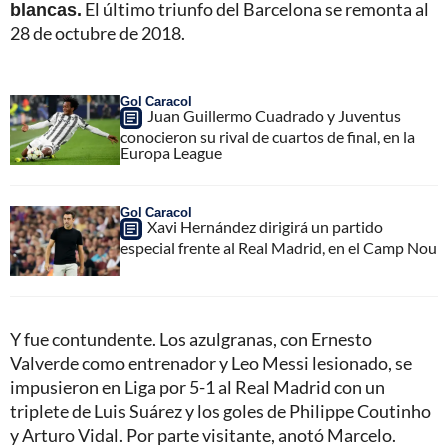
blancas.
El último triunfo del Barcelona se remonta al
28 de octubre de 2018.
Gol Caracol
Juan Guillermo Cuadrado y Juventus
conocieron su rival de cuartos de final, en la
Europa League
Gol Caracol
Xavi Hernández dirigirá un partido
especial frente al Real Madrid, en el Camp Nou
Y fue contundente. Los azulgranas, con Ernesto
Valverde como entrenador y Leo Messi lesionado, se
impusieron en Liga por 5-1 al Real Madrid con un
triplete de Luis Suárez y los goles de Philippe Coutinho
y Arturo Vidal. Por parte visitante, anotó Marcelo.