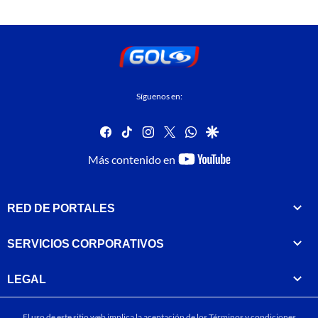
Síguenos en:
facebook
tiktok
instagram
twitter
whatsapp
google
youtube-
Más contenido en
footer
RED DE PORTALES
SERVICIOS CORPORATIVOS
LEGAL
El uso de este sitio web implica la aceptación de los
Términos y condiciones