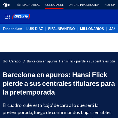
ÚLTIMAS NOTICAS
GOL CARACOL
UNIDAD INVESTIGATIVA
NOTICIAS
Tendencias:
LUIS DÍAZ
FIFA-INFANTINO
MILLONARIOS
JAM
PUBLICIDAD
/
Gol Caracol
Barcelona en apuros: Hansi Flick pierde a sus centrales titu
Barcelona en apuros: Hansi Flick
pierde a sus centrales titulares para
la pretemporada
El cuadro 'culé' está 'cojo' de cara a lo que será la
pretemporada, luego de confirmar dos bajas sensibles;