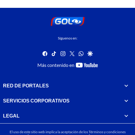
Síguenos en:
facebook
tiktok
instagram
twitter
whatsapp
google
youtube-
Más contenido en
footer
RED DE PORTALES
SERVICIOS CORPORATIVOS
LEGAL
El uso de este sitio web implica la aceptación de los
Términos y condiciones