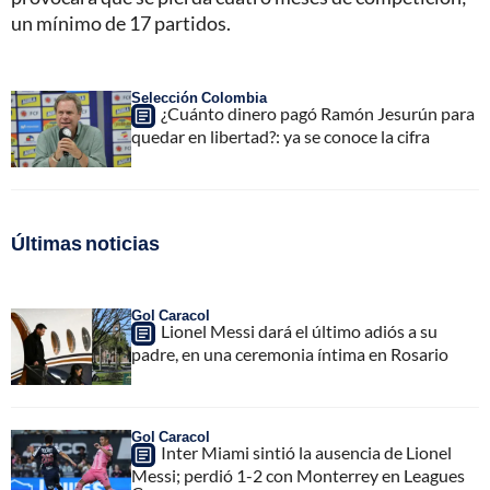
un mínimo de 17 partidos.
Selección Colombia
¿Cuánto dinero pagó Ramón Jesurún para
quedar en libertad?: ya se conoce la cifra
Últimas noticias
Gol Caracol
Lionel Messi dará el último adiós a su
padre, en una ceremonia íntima en Rosario
Gol Caracol
Inter Miami sintió la ausencia de Lionel
Messi; perdió 1-2 con Monterrey en Leagues