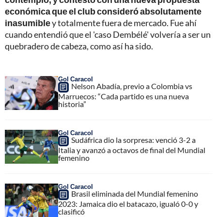
económica que el club consideró absolutamente
inasumible
y totalmente fuera de mercado. Fue ahí
cuando entendió que el 'caso Dembélé' volvería a ser un
quebradero de cabeza, como así ha sido.
Gol Caracol
Nelson Abadía, previo a Colombia vs
Marruecos: “Cada partido es una nueva
historia”
Gol Caracol
Sudáfrica dio la sorpresa: venció 3-2 a
Italia y avanzó a octavos de final del Mundial
femenino
Gol Caracol
Brasil eliminada del Mundial femenino
2023: Jamaica dio el batacazo, igualó 0-0 y
clasificó