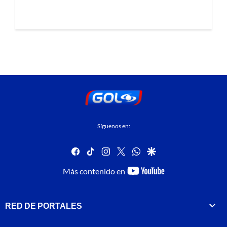
Síguenos en:
facebook
tiktok
instagram
twitter
whatsapp
google
youtube-
Más contenido en
footer
RED DE PORTALES