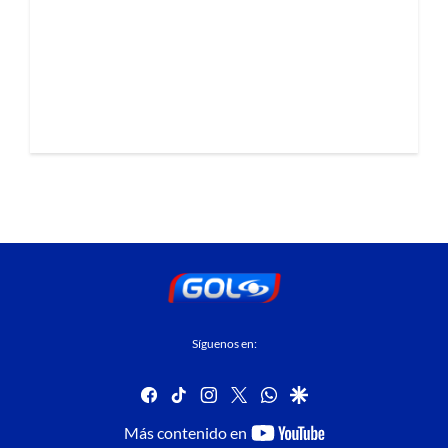
Síguenos en:
facebook
tiktok
instagram
twitter
whatsapp
google
youtube-
Más contenido en