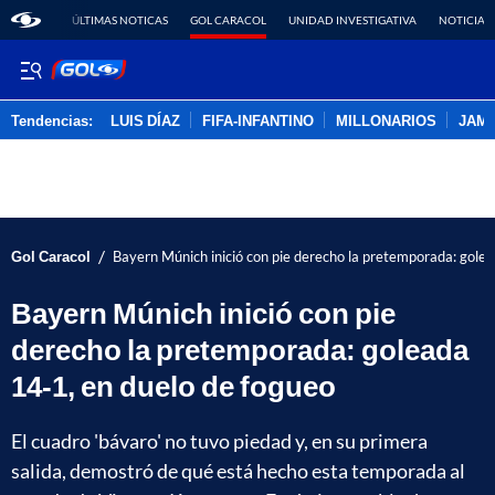
ÚLTIMAS NOTICAS
GOL CARACOL
UNIDAD INVESTIGATIVA
NOTICIAS
Tendencias:
LUIS DÍAZ
FIFA-INFANTINO
MILLONARIOS
JAM
PUBLICIDAD
/
Gol Caracol
Bayern Múnich inició con pie derecho la pretemporada: golea
Bayern Múnich inició con pie
derecho la pretemporada: goleada
14-1, en duelo de fogueo
El cuadro 'bávaro' no tuvo piedad y, en su primera
salida, demostró de qué está hecho esta temporada al