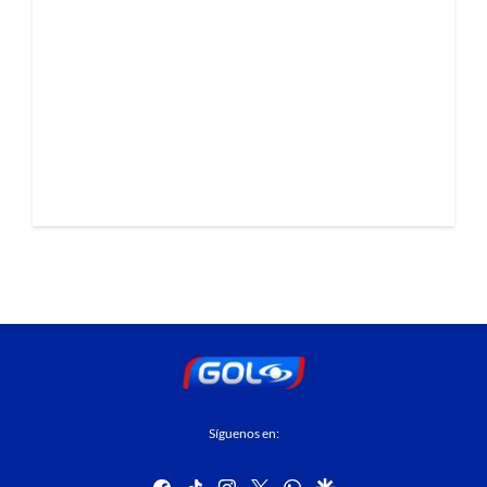
Síguenos en:
facebook
tiktok
instagram
twitter
whatsapp
google