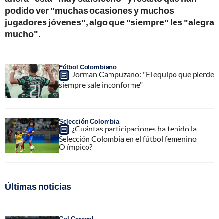
podido ver "muchas ocasiones y muchos
jugadores jóvenes", algo que "siempre" les "alegra
mucho".
Fútbol Colombiano
Jorman Campuzano: "El equipo que pierde
siempre sale inconforme"
Selección Colombia
¿Cuántas participaciones ha tenido la
Selección Colombia en el fútbol femenino
Olímpico?
Últimas noticias
Gol Caracol