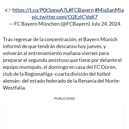
👉
https://t.co/P0t5qnoA7L
#FCBayern
#MiaSanMia
pic.twitter.com/O2EzICVqK7
— FC Bayern München (@FCBayern)
July 24, 2024
Tras regresar de la concentración, el Bayern Múnich
informó de que tendrán descanso hoy jueves, y
volverán al entrenamiento mañana viernes para
preparar el segundo amistoso que tiene por delante el
equipo muniqués, el domingo en casa del FC Düren,
club de la Regionalliga -cuarta división del fútbol
alemán- del estado federado de la Renania del Norte-
Westfalia.
PUBLICIDAD