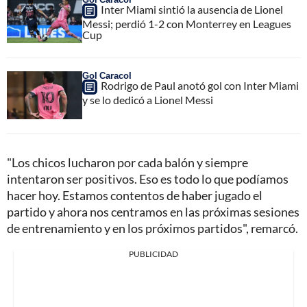
Inter Miami sintió la ausencia de Lionel
Messi; perdió 1-2 con Monterrey en Leagues
Cup
Gol Caracol
Rodrigo de Paul anotó gol con Inter Miami
y se lo dedicó a Lionel Messi
"Los chicos lucharon por cada balón y siempre
intentaron ser positivos. Eso es todo lo que podíamos
hacer hoy. Estamos contentos de haber jugado el
partido y ahora nos centramos en las próximas sesiones
de entrenamiento y en los próximos partidos", remarcó.
PUBLICIDAD