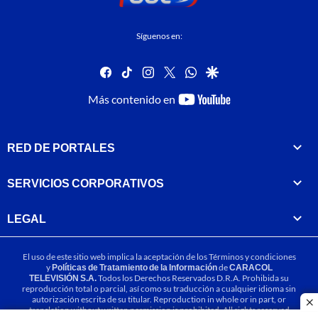
Síguenos en:
facebook
tiktok
instagram
twitter
whatsapp
google
youtube-
Más contenido en
footer
RED DE PORTALES
SERVICIOS CORPORATIVOS
LEGAL
El uso de este sitio web implica la aceptación de los
Términos y condiciones
y
Políticas de Tratamiento de la Información
de
CARACOL
TELEVISIÓN S.A.
Todos los Derechos Reservados D.R.A. Prohibida su
reproducción total o parcial, así como su traducción a cualquier idioma sin
autorización escrita de su titular. Reproduction in whole or in part, or
cl
translation without written permission is prohibited. All rights reserved