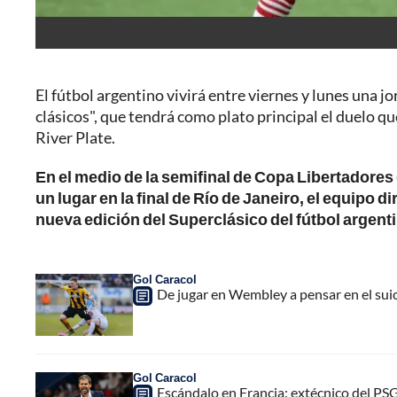
El fútbol argentino vivirá entre viernes y lunes una 
clásicos", que tendrá como plato principal el duelo
River Plate.
En el medio de la semifinal de Copa Libertadores 
un lugar en la final de Río de Janeiro, el equipo d
nueva edición del Superclásico del fútbol argent
Gol Caracol
De jugar en Wembley a pensar en el suic
Gol Caracol
Escándalo en Francia: extécnico del PS