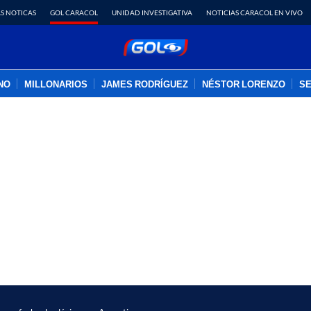
S NOTICAS
GOL CARACOL
UNIDAD INVESTIGATIVA
NOTICIAS CARACOL EN VIVO
INO
MILLONARIOS
JAMES RODRÍGUEZ
NÉSTOR LORENZO
SE
PUBLICIDAD