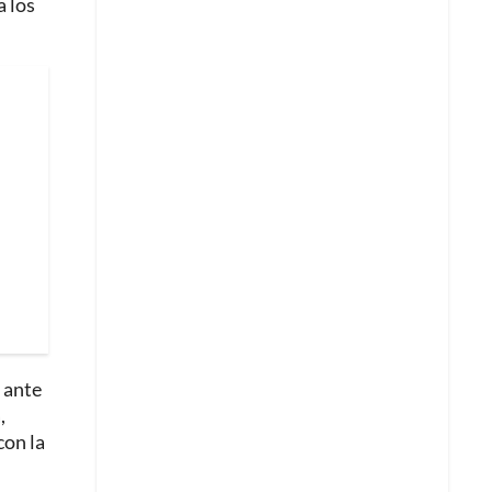
a los
a ante
,
con la