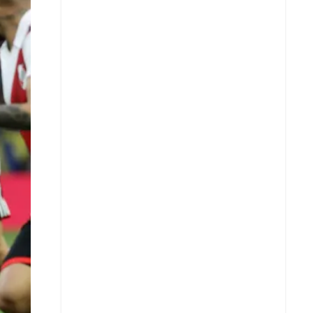
X
Whatsapp