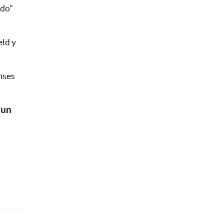
ndo"
eld y
nses
 un