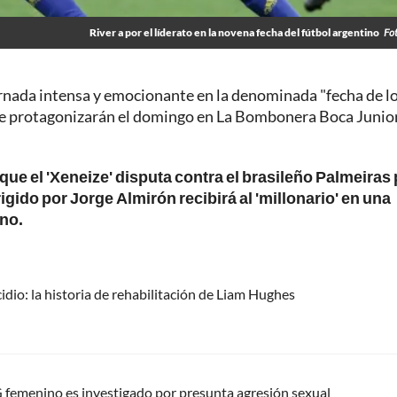
River a por el líderato en la novena fecha del fútbol argentino
Fo
jornada intensa y emocionante en la denominada "fecha de l
 que protagonizarán el domingo en La Bombonera Boca Junio
que el 'Xeneize' disputa contra el brasileño Palmeiras
irigido por Jorge Almirón recibirá al 'millonario' en una
ino.
idio: la historia de rehabilitación de Liam Hughes
G femenino es investigado por presunta agresión sexual