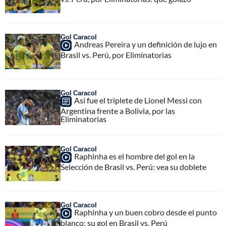
Gol Caracol
Andreas Pereira y un definición de lujo en
Brasil vs. Perú, por Eliminatorias
Gol Caracol
Así fue el triplete de Lionel Messi con
Argentina frente a Bolivia, por las
Eliminatorias
Gol Caracol
Raphinha es el hombre del gol en la
Selección de Brasil vs. Perú: vea su doblete
Gol Caracol
Raphinha y un buen cobro desde el punto
blanco: su gol en Brasil vs. Perú