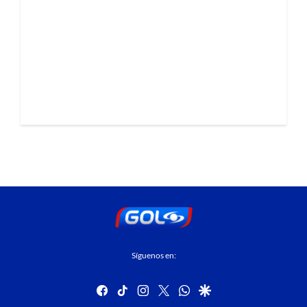
Síguenos en:
facebook
tiktok
instagram
twitter
whatsapp
google