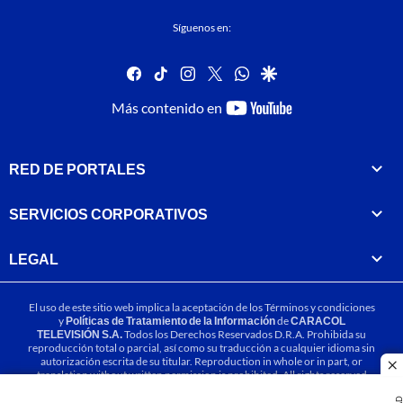
Síguenos en:
facebook
tiktok
instagram
twitter
whatsapp
google
youtube-
Más contenido en
footer
RED DE PORTALES
SERVICIOS CORPORATIVOS
LEGAL
El uso de este sitio web implica la aceptación de los
Términos y condiciones
y
Políticas de Tratamiento de la Información
de
CARACOL
TELEVISIÓN S.A.
Todos los Derechos Reservados D.R.A. Prohibida su
reproducción total o parcial, así como su traducción a cualquier idioma sin
autorización escrita de su titular. Reproduction in whole or in part, or
cl
translation without written permission is prohibited. All rights reserved
2025.