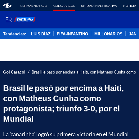
ÚLTIMAS NOTICAS
GOL CARACOL
UNIDAD INVESTIGATIVA
NOTICIAS
Tendencias:
LUIS DÍAZ
FIFA-INFANTINO
MILLONARIOS
JAM
PUBLICIDAD
/
Gol Caracol
Brasil le pasó por encima a Haití, con Matheus Cunha como pr
Brasil le pasó por encima a Haití,
con Matheus Cunha como
protagonista; triunfo 3-0, por el
Mundial
La 'canarinha' logró su primera victoria en el Mundial