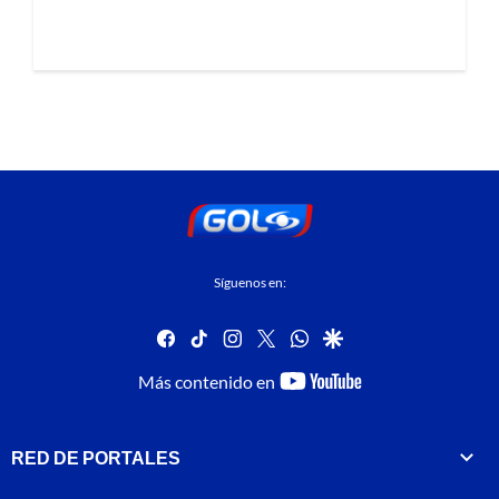
Síguenos en:
facebook
tiktok
instagram
twitter
whatsapp
google
youtube-
Más contenido en
footer
RED DE PORTALES