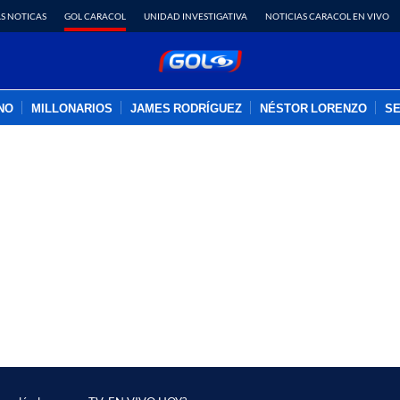
S NOTICAS
GOL CARACOL
UNIDAD INVESTIGATIVA
NOTICIAS CARACOL EN VIVO
INO
MILLONARIOS
JAMES RODRÍGUEZ
NÉSTOR LORENZO
SE
PUBLICIDAD