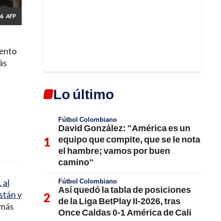
26
AFP
mento
ás
Lo último
Fútbol Colombiano
David González: "América es un
equipo que compite, que se le nota
el hambre; vamos por buen
camino"
Fútbol Colombiano
 al
Así quedó la tabla de posiciones
stán y
de la Liga BetPlay II-2026, tras
 más
Once Caldas 0-1 América de Cali