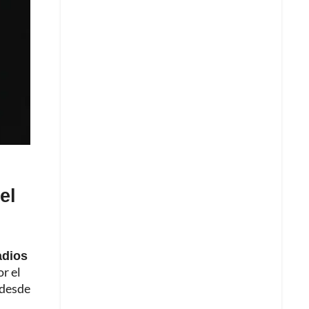
el
adios
r el
 desde