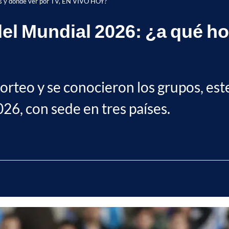
 es y dónde ver por TV, EN VIVO HOY?
el Mundial 2026: ¿a qué ho
sorteo y se conocieron los grupos, est
26, con sede en tres países.