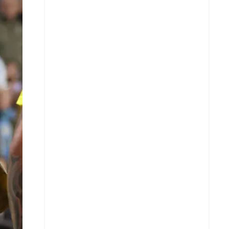
X
Whatsapp