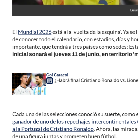
Luis
El
Mundial 2026
está a la 'vuelta de la esquina'. Ya s
de conocer todo el calendario, con estadios, días y h
importante, que tendrá a tres países como sedes: E
inicial sonará el jueves 11 de junio, en territorio '
Gol Caracol
¿Habrá final Cristiano Ronaldo vs. Lione
Cada una de las selecciones conoció su suerte, como 
ganador de uno de los repechajes intercontinentales
a la Portugal de Cristiano Ronaldo
. Ahora, las mirad
de una figura juntas y prometen buen fútbol.