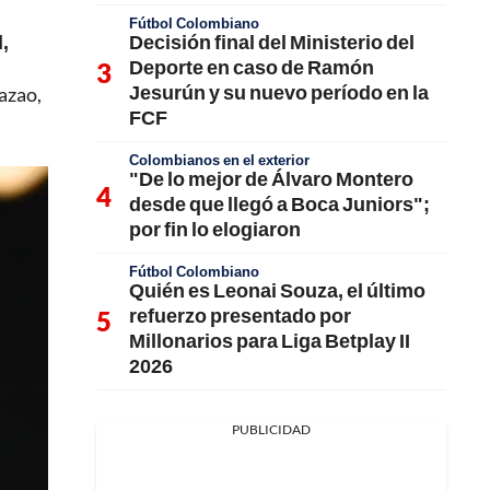
Fútbol Colombiano
Decisión final del Ministerio del
,
Deporte en caso de Ramón
Jesurún y su nuevo período en la
azao,
FCF
Colombianos en el exterior
"De lo mejor de Álvaro Montero
desde que llegó a Boca Juniors";
por fin lo elogiaron
Fútbol Colombiano
Quién es Leonai Souza, el último
refuerzo presentado por
Millonarios para Liga Betplay II
2026
PUBLICIDAD