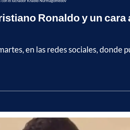
ara con el luchador Khabib Nurmagomedov
istiano Ronaldo y un cara 
 martes, en las redes sociales, donde 