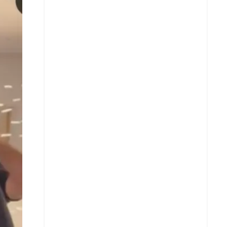
X
Whatsapp