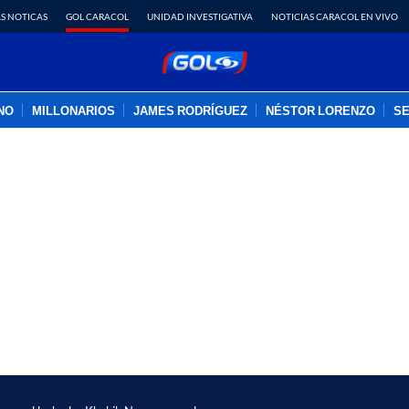
S NOTICAS
GOL CARACOL
UNIDAD INVESTIGATIVA
NOTICIAS CARACOL EN VIVO
INO
MILLONARIOS
JAMES RODRÍGUEZ
NÉSTOR LORENZO
SE
PUBLICIDAD