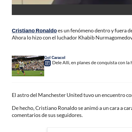
Cristiano Ronaldo
es un fenómeno dentro y fuera de
Ahora lo hizo con el luchador Khabib Nurmagomedov
Gol Caracol
Dele Alli, en planes de conquista con la 
El astro del Manchester United tuvo un encuentro con e
De hecho, Cristiano Ronaldo se animó a un cara a cara
comentarios de sus seguidores.