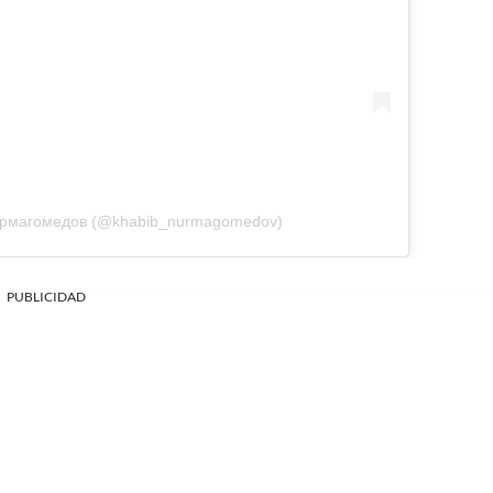
Нурмагомедов (@khabib_nurmagomedov)
PUBLICIDAD