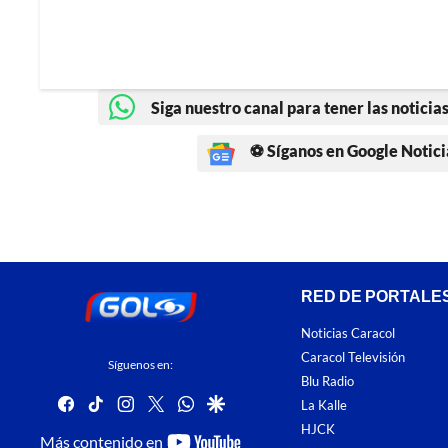
Siga nuestro canal para tener las noticias
⚽ Síganos en Google Notici
RED DE PORTALE
Noticias Caracol
Caracol Televisión
Síguenos en:
Blu Radio
facebook
tiktok
instagram
twitter
whatsapp
google
La Kalle
HJCK
youtube-
Más contenido en