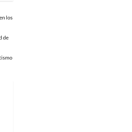
en los
d de
etismo