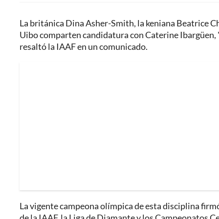
La británica Dina Asher-Smith, la keniana Beatrice C
Uibo comparten candidatura con Caterine Ibargüen, "lí
resaltó la IAAF en un comunicado.
La vigente campeona olímpica de esta disciplina fir
de la IAAF, la Liga de Diamante y los Campeonatos Ce