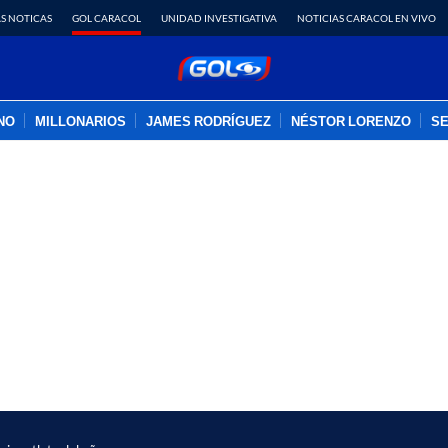
S NOTICAS
GOL CARACOL
UNIDAD INVESTIGATIVA
NOTICIAS CARACOL EN VIVO
INO
MILLONARIOS
JAMES RODRÍGUEZ
NÉSTOR LORENZO
SE
PUBLICIDAD