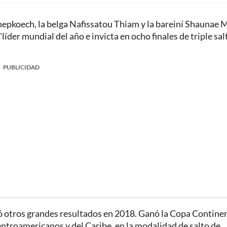
hepkoech, la belga Nafissatou Thiam y la bareiní Shaunae M
der mundial del año e invicta en ocho finales de triple salt
PUBLICIDAD
mó otros grandes resultados en 2018. Ganó la Copa Contine
ntroamericanos y del Caribe, en la modalidad de salto de