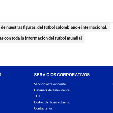
 de nuestras figuras, del fútbol colombiano e internacional.
as con toda la información del fútbol mundial
S
SERVICIOS CORPORATIVOS
Servicio al televidente
Defensor del televidente
TDT
Código del buen gobierno
Contáctenos