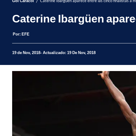
/
Gol Caracol
Caterine Ibargüen aparece entre las cinco finalistas a m
Caterine Ibargüen aparec
Por:
EFE
19 de Nov, 2018
Actualizado: 19 De Nov, 2018