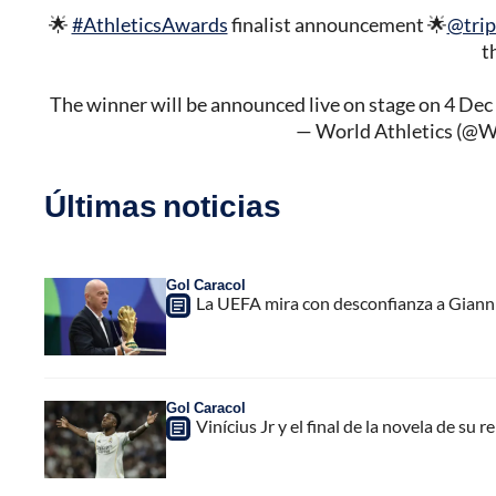
🌟
#AthleticsAwards
finalist announcement 🌟
@trip
t
The winner will be announced live on stage on 4 Dec
— World Athletics (@W
Últimas noticias
Gol Caracol
La UEFA mira con desconfianza a Gianni 
Gol Caracol
Vinícius Jr y el final de la novela de su 