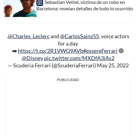
Sebastian Vettel, víctima de un robo en
Barcelona: revelan detalles de todo lo ocurrido
.
@Charles_Leclerc
and
@CarlosSainz55
, voice actors
for a day
➡️
https://t.co/2R1VWQ9AVb
#essereFerrari
🔴
@Disney
pic.twitter.com/MXDfA3iAs2
— Scuderia Ferrari (@ScuderiaFerrari)
May 25, 2022
PUBLICIDAD