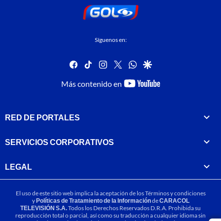
Síguenos en:
facebook
tiktok
instagram
twitter
whatsapp
google
youtube-
Más contenido en
footer
RED DE PORTALES
SERVICIOS CORPORATIVOS
LEGAL
El uso de este sitio web implica la aceptación de los
Términos y condiciones
y
Políticas de Tratamiento de la Información
de
CARACOL
TELEVISIÓN S.A.
Todos los Derechos Reservados D.R.A. Prohibida su
reproducción total o parcial, así como su traducción a cualquier idioma sin