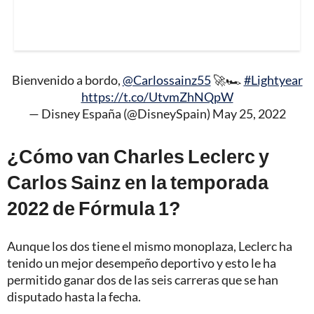
Bienvenido a bordo,
@Carlossainz55
🚀🏎️
#Lightyear
https://t.co/UtvmZhNQpW
— Disney España (@DisneySpain)
May 25, 2022
¿Cómo van Charles Leclerc y
Carlos Sainz en la temporada
2022 de Fórmula 1?
Aunque los dos tiene el mismo monoplaza, Leclerc ha
tenido un mejor desempeño deportivo y esto le ha
permitido ganar dos de las seis carreras que se han
disputado hasta la fecha.