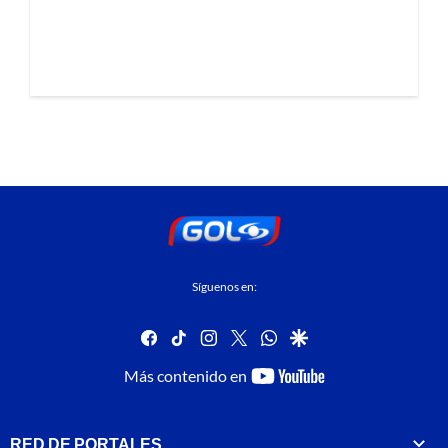
Síguenos en:
facebook
tiktok
instagram
twitter
whatsapp
google
youtube-
Más contenido en
footer
RED DE PORTALES