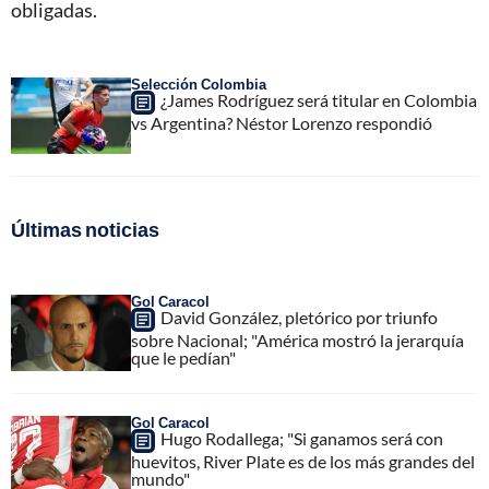
obligadas.
Selección Colombia
¿James Rodríguez será titular en Colombia
vs Argentina? Néstor Lorenzo respondió
Últimas noticias
Gol Caracol
David González, pletórico por triunfo
sobre Nacional; "América mostró la jerarquía
que le pedían"
Gol Caracol
Hugo Rodallega; "Si ganamos será con
huevitos, River Plate es de los más grandes del
mundo"