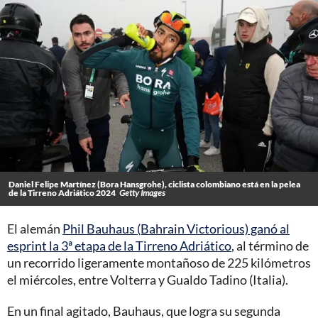
Daniel Felipe Martínez (Bora Hansgrohe), ciclista colombiano está en la pelea
de la Tirreno Adriático 2024
Getty Images
El alemán
Phil Bauhaus (Bahrain Victorious) ganó al
esprint la 3ª etapa de la Tirreno Adriático
, al término de
un recorrido ligeramente montañoso de 225 kilómetros
el miércoles, entre Volterra y Gualdo Tadino (Italia).
En un final agitado, Bauhaus, que logra su segunda