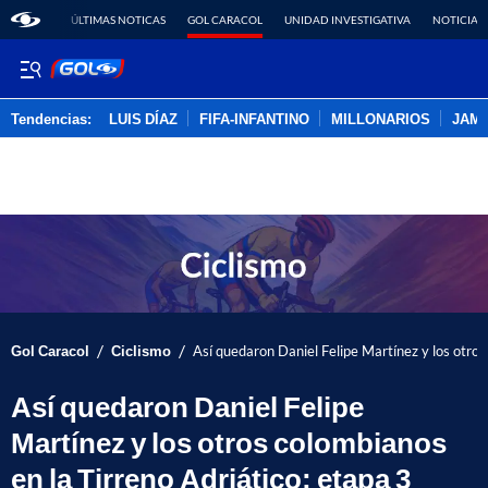
ÚLTIMAS NOTICAS
GOL CARACOL
UNIDAD INVESTIGATIVA
NOTICIAS
Tendencias:
LUIS DÍAZ
FIFA-INFANTINO
MILLONARIOS
JAM
PUBLICIDAD
/
/
Gol Caracol
Ciclismo
Así quedaron Daniel Felipe Martínez y los otros
Así quedaron Daniel Felipe
Martínez y los otros colombianos
en la Tirreno Adriático: etapa 3