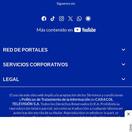
Síguenos en:
facebook
tiktok
instagram
twitter
whatsapp
google
youtube-
Más contenido en
footer
RED DE PORTALES
SERVICIOS CORPORATIVOS
LEGAL
El uso de este sitio web implica la aceptación de los
Términos y condiciones
y
Políticas de Tratamiento de la Información
de
CARACOL
TELEVISIÓN S.A.
Todos los Derechos Reservados D.R.A. Prohibida su
reproducción total o parcial, así como su traducción a cualquier idioma sin
autorización escrita de su titular. Reproduction in whole or in part, or
cl
translation without written permission is prohibited. All rights reserved
2025.