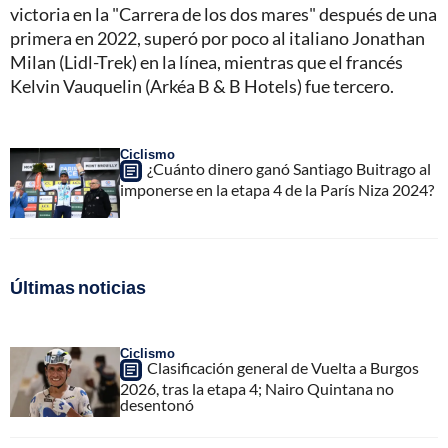
victoria en la "Carrera de los dos mares" después de una
primera en 2022, superó por poco al italiano Jonathan
Milan (Lidl-Trek) en la línea, mientras que el francés
Kelvin Vauquelin (Arkéa B & B Hotels) fue tercero.
Ciclismo
¿Cuánto dinero ganó Santiago Buitrago al
imponerse en la etapa 4 de la París Niza 2024?
Últimas noticias
Ciclismo
Clasificación general de Vuelta a Burgos
2026, tras la etapa 4; Nairo Quintana no
desentonó