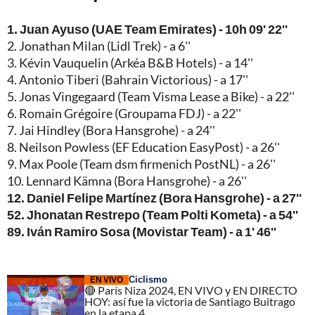
1. Juan Ayuso (UAE Team Emirates) - 10h 09' 22''
2. Jonathan Milan (Lidl Trek) - a 6''
3. Kévin Vauquelin (Arkéa B&B Hotels) - a 14''
4. Antonio Tiberi (Bahrain Victorious) - a 17''
5. Jonas Vingegaard (Team Visma Lease a Bike) - a 22''
6. Romain Grégoire (Groupama FDJ) - a 22''
7. Jai Hindley (Bora Hansgrohe) - a 24''
8. Neilson Powless (EF Education EasyPost) - a 26''
9. Max Poole (Team dsm firmenich PostNL) - a 26''
10. Lennard Kämna (Bora Hansgrohe) - a 26''
12. Daniel Felipe Martínez (Bora Hansgrohe) - a 27''
52. Jhonatan Restrepo (Team Polti Kometa) - a 54''
89. Iván Ramiro Sosa (Movistar Team) - a 1' 46''
Ciclismo
EN VIVO
🔴 París Niza 2024, EN VIVO y EN DIRECTO
HOY: así fue la victoria de Santiago Buitrago
en la etapa 4