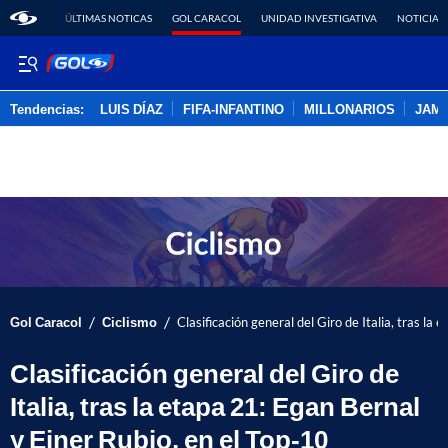
ÚLTIMAS NOTICAS
GOL CARACOL
UNIDAD INVESTIGATIVA
NOTICIAS
Tendencias:
LUIS DÍAZ
FIFA-INFANTINO
MILLONARIOS
JAM
PUBLICIDAD
/
/
Gol Caracol
Ciclismo
Clasificación general del Giro de Italia, tras la
Clasificación general del Giro de
Italia, tras la etapa 21: Egan Bernal
y Einer Rubio, en el Top-10