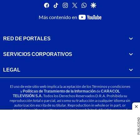
facebook
tiktok
instagram
twitter
whatsapp
google
youtube-
Más contenido en
footer
RED DE PORTALES
SERVICIOS CORPORATIVOS
LEGAL
El uso de este sitio web implica la aceptación de los
Términos y condiciones
y
Políticas de Tratamiento de la Información
de
CARACOL
TELEVISIÓN S.A.
Todos los Derechos Reservados D.R.A. Prohibida su
reproducción total o parcial, así como su traducción a cualquier idioma sin
autorización escrita de su titular. Reproduction in whole or in part, or
cl
translation without written permission is prohibited. All rights reserved
2025.
PUBLICIDA
MIEMBRO DE: