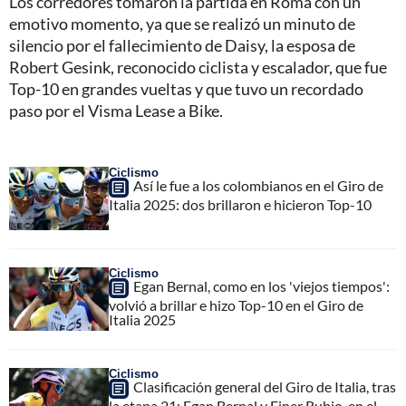
Los corredores tomaron la partida en Roma con un
emotivo momento, ya que se realizó un minuto de
silencio por el fallecimiento de Daisy, la esposa de
Robert Gesink, reconocido ciclista y escalador, que fue
Top-10 en grandes vueltas y que tuvo un recordado
paso por el Visma Lease a Bike.
Ciclismo
Así le fue a los colombianos en el Giro de
Italia 2025: dos brillaron e hicieron Top-10
Ciclismo
Egan Bernal, como en los 'viejos tiempos':
volvió a brillar e hizo Top-10 en el Giro de
Italia 2025
Ciclismo
Clasificación general del Giro de Italia, tras
la etapa 21: Egan Bernal y Einer Rubio, en el