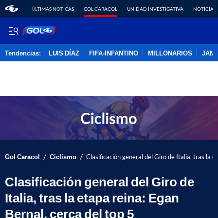
ÚLTIMAS NOTICAS
GOL CARACOL
UNIDAD INVESTIGATIVA
NOTICIAS
Tendencias:
LUIS DÍAZ
FIFA-INFANTINO
MILLONARIOS
JAM
PUBLICIDAD
/
/
Gol Caracol
Ciclismo
Clasificación general del Giro de Italia, tras la 
Clasificación general del Giro de
Italia, tras la etapa reina: Egan
Bernal, cerca del top 5