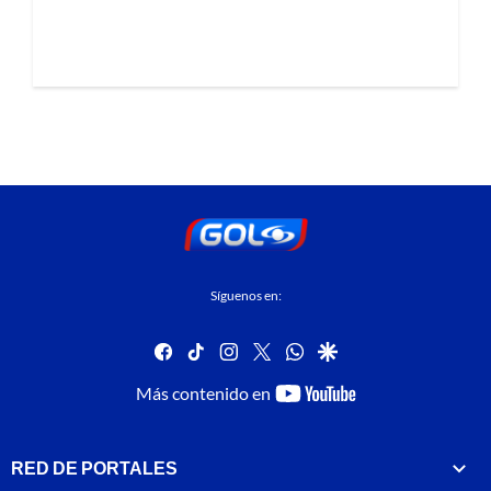
Síguenos en:
facebook
tiktok
instagram
twitter
whatsapp
google
youtube-
Más contenido en
footer
RED DE PORTALES