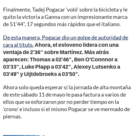
Finalmente, Tadej Pogacar 'voló' sobre la bicicleta y le
quito la victoria a Ganna con un impresionante marca
de 51'44", 17 segundos más rápidos que el italiano.
De esta manera, Pogacar dio un golpe de autoridad de
cara al título.
Ahora, el esloveno lidera con una
ventaja de 2'36" sobre Martínez. Más atrás
aparecen: Thomas a 02'46", Ben O'Connnor a
03'33", Luke Plapp a 03'42", Alexey Lutsenko a
03'49" y Uijtdebroeks a 03'50".
Ahora solo queda esperar si la jornada de alta montaña
de este sábado 11 de mayo le pasa factura a varios de
ellos que se esforzaron por no perder tiempo en la
'crono' e incluso si el mismo Pogacar se ve mermado de
piernas.