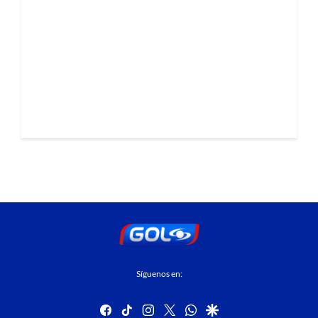
Síguenos en:
facebook
tiktok
instagram
twitter
whatsapp
google