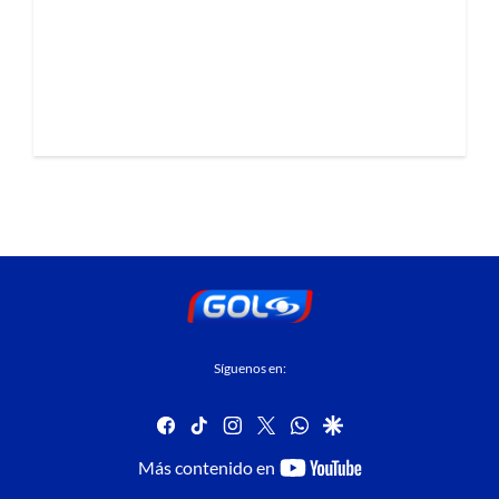
Síguenos en:
facebook
tiktok
instagram
twitter
whatsapp
google
youtube-
Más contenido en
footer