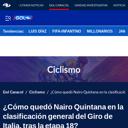
ÚLTIMAS NOTICAS
GOL CARACOL
UNIDAD INVESTIGATIVA
NOTICIAS
Tendencias:
LUIS DÍAZ
FIFA-INFANTINO
MILLONARIOS
JAM
PUBLICIDAD
/
/
Gol Caracol
Ciclismo
¿Cómo quedó Nairo Quintana en la clasificación g
¿Cómo quedó Nairo Quintana en la
clasificación general del Giro de
Italia, tras la etapa 18?