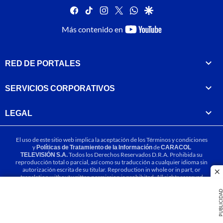
facebook
tiktok
instagram
twitter
whatsapp
google
youtube-
Más contenido en
footer
RED DE PORTALES
SERVICIOS CORPORATIVOS
LEGAL
El uso de este sitio web implica la aceptación de los
Términos y condiciones
y
Políticas de Tratamiento de la Información
de
CARACOL
TELEVISIÓN S.A.
Todos los Derechos Reservados D.R.A. Prohibida su
reproducción total o parcial, así como su traducción a cualquier idioma sin
autorización escrita de su titular. Reproduction in whole or in part, or
cl
translation without written permission is prohibited. All rights reserved
2025.
PUBLICIDA
MIEMBRO DE: