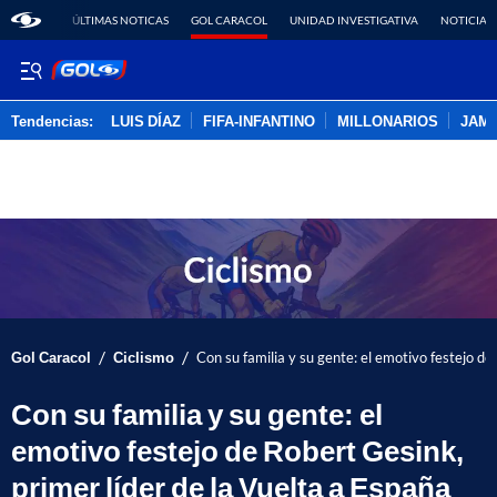
ÚLTIMAS NOTICAS
GOL CARACOL
UNIDAD INVESTIGATIVA
NOTICIAS
Tendencias:
LUIS DÍAZ
FIFA-INFANTINO
MILLONARIOS
JAM
PUBLICIDAD
/
/
Gol Caracol
Ciclismo
Con su familia y su gente: el emotivo festejo de
Con su familia y su gente: el
emotivo festejo de Robert Gesink,
primer líder de la Vuelta a España