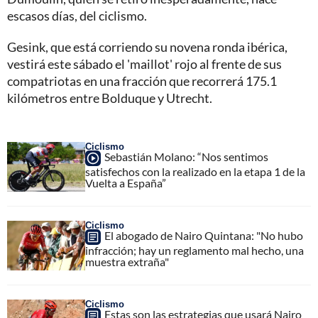
escasos días, del ciclismo.
Gesink, que está corriendo su novena ronda ibérica,
vestirá este sábado el 'maillot' rojo al frente de sus
compatriotas en una fracción que recorrerá 175.1
kilómetros entre Bolduque y Utrecht.
Ciclismo
Sebastián Molano: “Nos sentimos
satisfechos con la realizado en la etapa 1 de la
Vuelta a España”
Ciclismo
El abogado de Nairo Quintana: "No hubo
infracción; hay un reglamento mal hecho, una
muestra extraña"
Ciclismo
Estas son las estrategias que usará Nairo