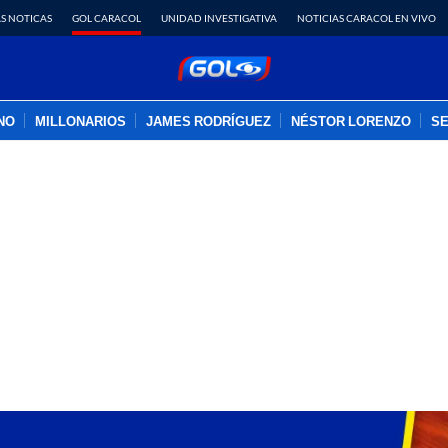
S NOTICAS
GOL CARACOL
UNIDAD INVESTIGATIVA
NOTICIAS CARACOL EN VIVO
INO
MILLONARIOS
JAMES RODRÍGUEZ
NÉSTOR LORENZO
SE
PUBLICIDAD