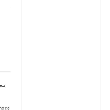
esa
uno de