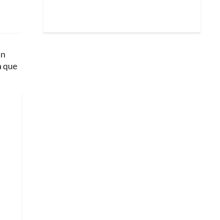
un
a que