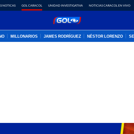
S NOTICAS
GOL CARACOL
UNIDAD INVESTIGATIVA
NOTICIAS CARACOL EN VIVO
INO
MILLONARIOS
JAMES RODRÍGUEZ
NÉSTOR LORENZO
SE
PUBLICIDAD