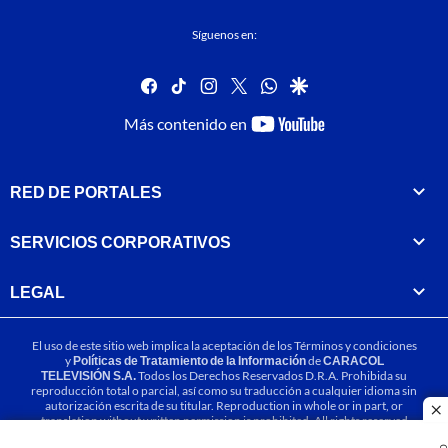
Síguenos en:
facebook
tiktok
instagram
twitter
whatsapp
google
youtube-
Más contenido en
footer
RED DE PORTALES
SERVICIOS CORPORATIVOS
LEGAL
El uso de este sitio web implica la aceptación de los
Términos y condiciones
y
Políticas de Tratamiento de la Información
de
CARACOL
TELEVISIÓN S.A.
Todos los Derechos Reservados D.R.A. Prohibida su
reproducción total o parcial, así como su traducción a cualquier idioma sin
autorización escrita de su titular. Reproduction in whole or in part, or
cl
translation without written permission is prohibited. All rights reserved
2025.