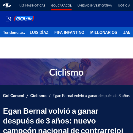
ÚLTIMAS NOTICAS
GOL CARACOL
UNIDAD INVESTIGATIVA
NOTICIAS
Tendencias:
LUIS DÍAZ
FIFA-INFANTINO
MILLONARIOS
JAM
PUBLICIDAD
/
/
Gol Caracol
Ciclismo
Egan Bernal volvió a ganar después de 3 años: 
Egan Bernal volvió a ganar
después de 3 años: nuevo
campeón nacional de contrarreloj