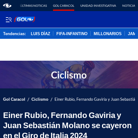
ÚLTIMAS NOTICAS
GOL CARACOL
UNIDAD INVESTIGATIVA
NOTICIAS
Tendencias:
LUIS DÍAZ
FIFA-INFANTINO
MILLONARIOS
JAM
PUBLICIDAD
/
/
Gol Caracol
Ciclismo
Einer Rubio, Fernando Gaviria y Juan Sebastián
Einer Rubio, Fernando Gaviria y
Juan Sebastián Molano se cayeron
en el Giro de Italia 2024