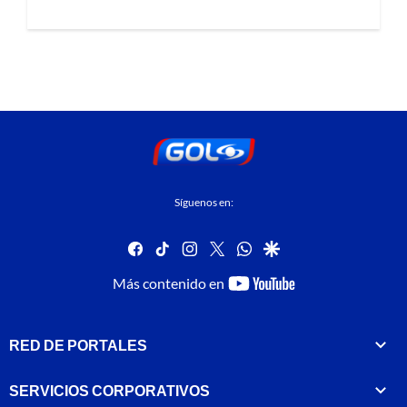
Síguenos en:
facebook
tiktok
instagram
twitter
whatsapp
google
youtube-
Más contenido en
footer
RED DE PORTALES
SERVICIOS CORPORATIVOS