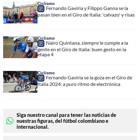
Ciclismo
Fernando Gaviria y Filippo Ganna se la
pasan bien en el Giro de Italia: 'calvazo' y risas
Ciclismo
Nairo Quintana, siempre le cumple a la
gente en el Giro de Italia: buen gesto en la
etapa 4
Ciclismo
Fernando Gaviria se la goza en el Giro de
Italia 2024: a puro ritmo de electrónica
Siga nuestro canal para tener las noticias de
nuestras figuras, del fútbol colombiano e
internacional.