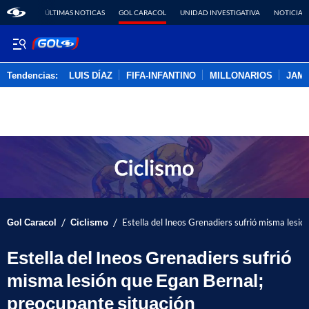
ÚLTIMAS NOTICAS
GOL CARACOL
UNIDAD INVESTIGATIVA
NOTICIAS
Tendencias:
LUIS DÍAZ
FIFA-INFANTINO
MILLONARIOS
JAM
PUBLICIDAD
/
/
Gol Caracol
Ciclismo
Estella del Ineos Grenadiers sufrió misma lesió
Estella del Ineos Grenadiers sufrió
misma lesión que Egan Bernal;
preocupante situación