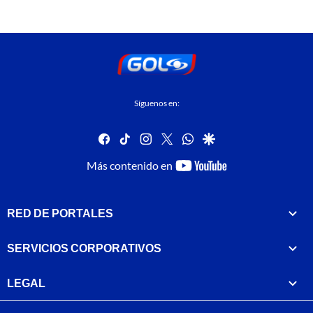
Síguenos en:
facebook
tiktok
instagram
twitter
whatsapp
google
youtube-
Más contenido en
footer
RED DE PORTALES
SERVICIOS CORPORATIVOS
LEGAL