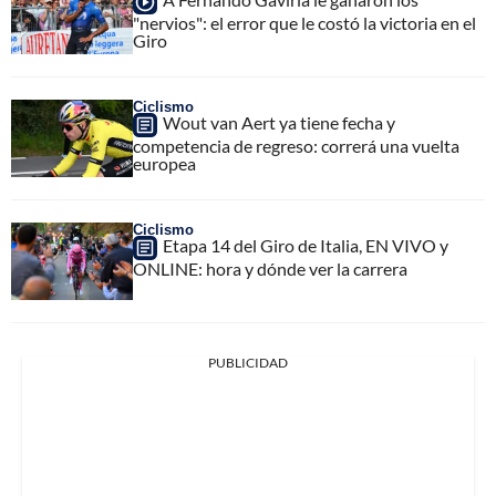
"nervios": el error que le costó la victoria en el
Giro
Ciclismo
Wout van Aert ya tiene fecha y
competencia de regreso: correrá una vuelta
europea
Ciclismo
Etapa 14 del Giro de Italia, EN VIVO y
ONLINE: hora y dónde ver la carrera
PUBLICIDAD