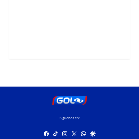
Síguenos en:
facebook
tiktok
instagram
twitter
whatsapp
google