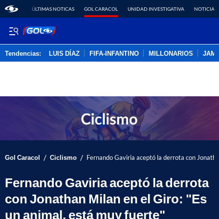
ÚLTIMAS NOTICAS
GOL CARACOL
UNIDAD INVESTIGATIVA
NOTICIAS
Tendencias:
LUIS DÍAZ
FIFA-INFANTINO
MILLONARIOS
JAM
PUBLICIDAD
/
/
Gol Caracol
Ciclismo
Fernando Gaviria aceptó la derrota con Jonathan
Fernando Gaviria aceptó la derrota
con Jonathan Milan en el Giro: "Es
un animal, está muy fuerte"