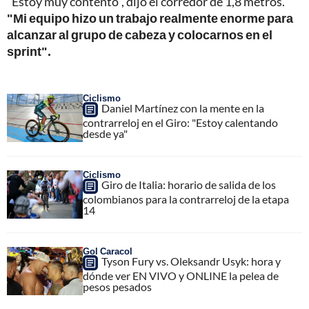
"Estoy muy contento", dijo el corredor de 1,8 metros.
"Mi equipo hizo un trabajo realmente enorme para
alcanzar al grupo de cabeza y colocarnos en el
sprint".
Ciclismo
Daniel Martínez con la mente en la
contrarreloj en el Giro: "Estoy calentando
desde ya"
Ciclismo
Giro de Italia: horario de salida de los
colombianos para la contrarreloj de la etapa
14
Gol Caracol
Tyson Fury vs. Oleksandr Usyk: hora y
dónde ver EN VIVO y ONLINE la pelea de
pesos pesados