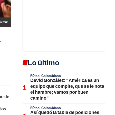
letour.
u
Lo último
Fútbol Colombiano
David González: "América es un
equipo que compite, que se le nota
el hambre; vamos por buen
no de
camino"
Fútbol Colombiano
tos.
Así quedó la tabla de posiciones