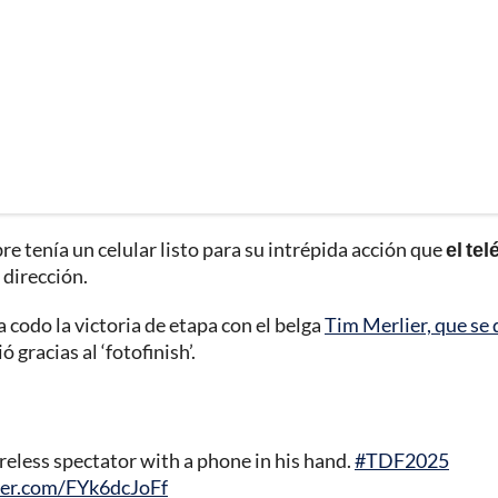
re tenía un celular listo para su intrépida acción que
el te
 dirección.
 codo la victoria de etapa con el belga
Tim Merlier, que se
 gracias al ‘fotofinish’.
eless spectator with a phone in his hand.
#TDF2025
tter.com/FYk6dcJoFf