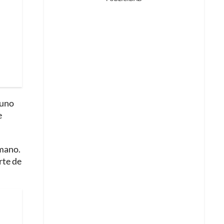
uno
e
 mano.
rte de