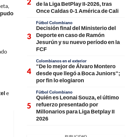
de la Liga BetPlay II-2026, tras
eta,
Once Caldas 0-1 América de Cali
pudo
Fútbol Colombiano
Decisión final del Ministerio del
Deporte en caso de Ramón
Jesurún y su nuevo período en la
FCF
ado
Colombianos en el exterior
"De lo mejor de Álvaro Montero
desde que llegó a Boca Juniors";
por fin lo elogiaron
Fútbol Colombiano
tel
e
Quién es Leonai Souza, el último
refuerzo presentado por
Millonarios para Liga Betplay II
2026
PUBLICIDAD