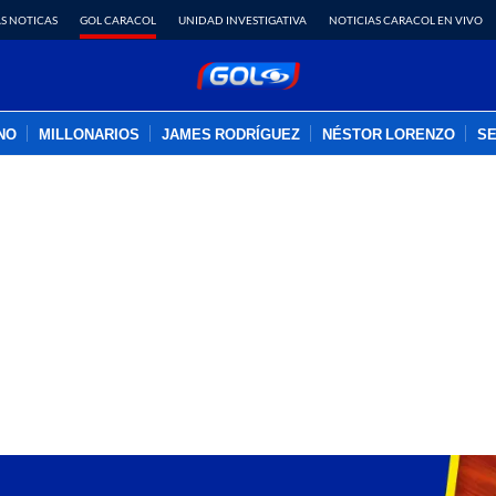
S NOTICAS
GOL CARACOL
UNIDAD INVESTIGATIVA
NOTICIAS CARACOL EN VIVO
INO
MILLONARIOS
JAMES RODRÍGUEZ
NÉSTOR LORENZO
SE
PUBLICIDAD