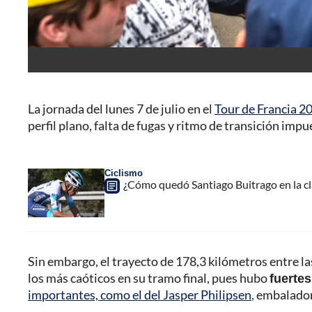
La jornada del lunes 7 de julio en el
Tour de Francia 2
perfil plano, falta de fugas y ritmo de transición impu
Ciclismo
¿Cómo quedó Santiago Buitrago en la clas
Sin embargo, el trayecto de 178,3 kilómetros entre 
los más caóticos en su tramo final, pues hubo
fuertes
importantes, como el del Jasper Philipsen
, embalador