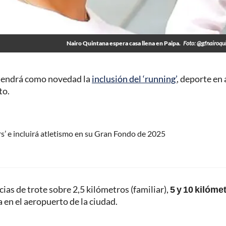
Nairo Quintana espera casa llena en Paipa.
Foto: @gfnairoqu
, tendrá como novedad la
inclusión del ‘running’
, deporte en
to.
s’ e incluirá atletismo en su Gran Fondo de 2025
ias de trote sobre 2,5 kilómetros (familiar),
5 y 10 kilóme
a en el aeropuerto de la ciudad.