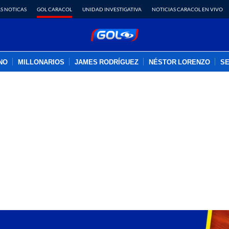
S NOTICAS
GOL CARACOL
UNIDAD INVESTIGATIVA
NOTICIAS CARACOL EN VIVO
INO
MILLONARIOS
JAMES RODRÍGUEZ
NÉSTOR LORENZO
SE
PUBLICIDAD