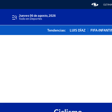
ÚLTIMA
jueves 06 de agosto, 2026
Todo en Deportes
Tendencias:
LUIS DÍAZ
FIFA-INFANT