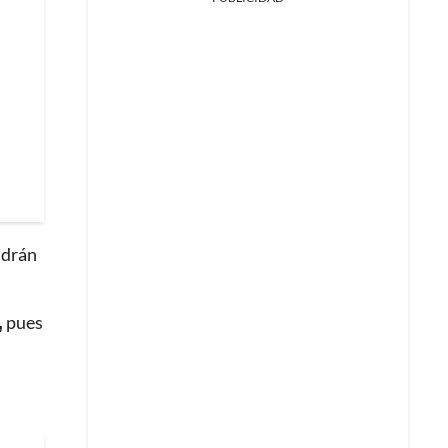
ndrán
,
pues
?