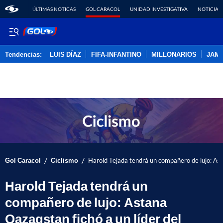
ÚLTIMAS NOTICAS
GOL CARACOL
UNIDAD INVESTIGATIVA
NOTICIAS
Tendencias:
LUIS DÍAZ
FIFA-INFANTINO
MILLONARIOS
JAM
PUBLICIDAD
/
/
Gol Caracol
Ciclismo
Harold Tejada tendrá un compañero de lujo: Ast
Harold Tejada tendrá un
compañero de lujo: Astana
Qazaqstan fichó a un líder del