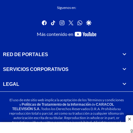
Síguenos en:
facebook
tiktok
instagram
twitter
whatsapp
google
youtube-
Más contenido en
footer
RED DE PORTALES
SERVICIOS CORPORATIVOS
LEGAL
El uso de este sitio web implica la aceptación de los
Términos y condiciones
y
Políticas de Tratamiento de la Información
de
CARACOL
TELEVISIÓN S.A.
Todos los Derechos Reservados D.R.A. Prohibida su
reproducción total o parcial, así como su traducción a cualquier idioma sin
autorización escrita de su titular. Reproduction in whole or in part, or
cl
translation without written permission is prohibited. All rights reserved
2025.