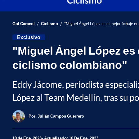
/
/
Gol Caracol
Ciclismo
"Miguel Ángel López es el mejor fichaje en
Exclusivo
"Miguel Ángel López es e
ciclismo colombiano"
Eddy Jácome, periodista especializ
López al Team Medellín, tras su po
Por:
Julián Campos Guerrero
10 de Ene, 2023
Actualizado: 10 De Ene, 2023