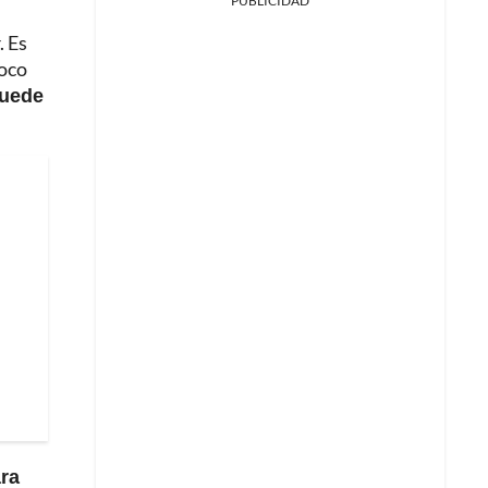
PUBLICIDAD
. Es
poco
puede
ara