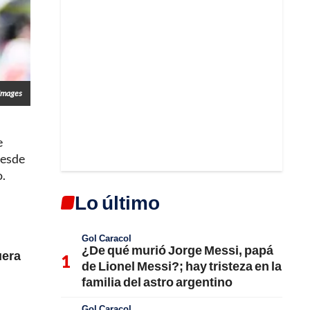
 Images
e
desde
o.
Lo último
Gol Caracol
¿De qué murió Jorge Messi, papá
uera
de Lionel Messi?; hay tristeza en la
familia del astro argentino
Gol Caracol