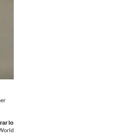
ner
ar lo
 World