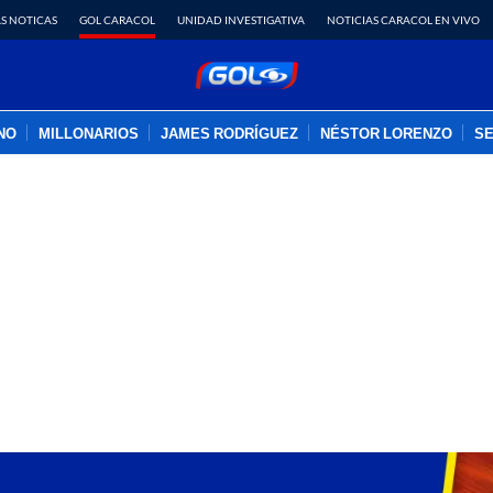
S NOTICAS
GOL CARACOL
UNIDAD INVESTIGATIVA
NOTICIAS CARACOL EN VIVO
INO
MILLONARIOS
JAMES RODRÍGUEZ
NÉSTOR LORENZO
SE
PUBLICIDAD