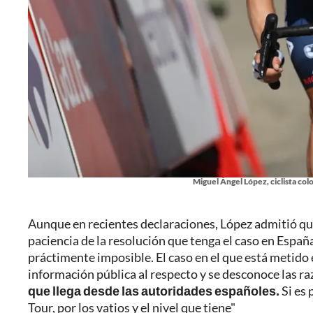
Miguel Ángel López, ciclista col
Aunque en recientes declaraciones, López admitió que 
paciencia de la resolución que tenga el caso en Espa
práctimente imposible. El caso en el que está metido
información pública al respecto y se desconoce las ra
que llega desde las autoridades españoles.
Si es
Tour, por los vatios y el nivel que tiene"