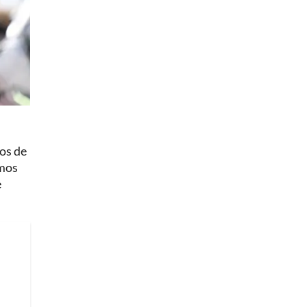
jos de
imos
e