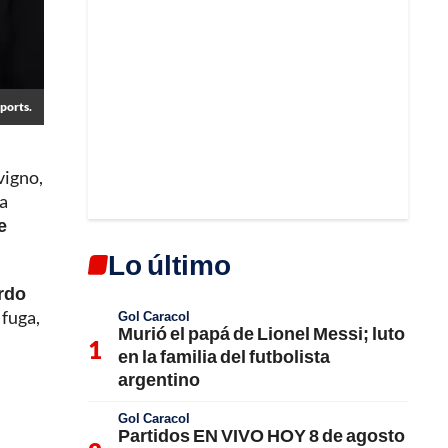
ports.
vigno,
sa
e
Lo último
rdo
 fuga,
Gol Caracol
Murió el papá de Lionel Messi; luto
en la familia del futbolista
argentino
Gol Caracol
Partidos EN VIVO HOY 8 de agosto