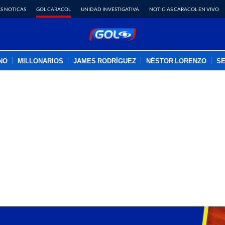
S NOTICAS
GOL CARACOL
UNIDAD INVESTIGATIVA
NOTICIAS CARACOL EN VIVO
INO
MILLONARIOS
JAMES RODRÍGUEZ
NÉSTOR LORENZO
SE
PUBLICIDAD