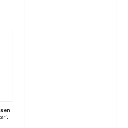
os en
er".