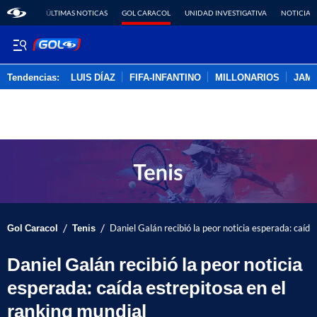
ÚLTIMAS NOTICAS
GOL CARACOL
UNIDAD INVESTIGATIVA
NOTICIAS
Tendencias:
LUIS DÍAZ
FIFA-INFANTINO
MILLONARIOS
JAM
PUBLICIDAD
/
/
Gol Caracol
Tenis
Daniel Galán recibió la peor noticia esperada: caída
Daniel Galán recibió la peor noticia
esperada: caída estrepitosa en el
ranking mundial