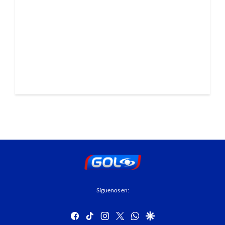
Síguenos en:
facebook
tiktok
instagram
twitter
whatsapp
google