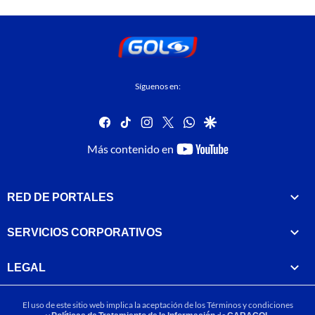
Síguenos en:
facebook
tiktok
instagram
twitter
whatsapp
google
youtube-
Más contenido en
footer
RED DE PORTALES
SERVICIOS CORPORATIVOS
LEGAL
El uso de este sitio web implica la aceptación de los
Términos y condiciones