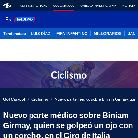
ÚLTIMAS NOTICAS
GOL CARACOL
UNIDAD INVESTIGATIVA
NOTICIAS
Tendencias:
LUIS DÍAZ
FIFA-INFANTINO
MILLONARIOS
JAM
PUBLICIDAD
/
/
Gol Caracol
Ciclismo
Nuevo parte médico sobre Biniam Girmay, quien s
Nuevo parte médico sobre Biniam
Girmay, quien se golpeó un ojo con
un corcho, en el Giro de Italia