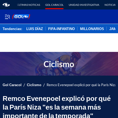
ÚLTIMAS NOTICAS
GOL CARACOL
UNIDAD INVESTIGATIVA
NOTICIAS
Tendencias:
LUIS DÍAZ
FIFA-INFANTINO
MILLONARIOS
JAM
PUBLICIDAD
/
/
Gol Caracol
Ciclismo
Remco Evenepoel explicó por qué la París Niza
Remco Evenepoel explicó por qué
la París Niza "es la semana más
importante de la temporada"