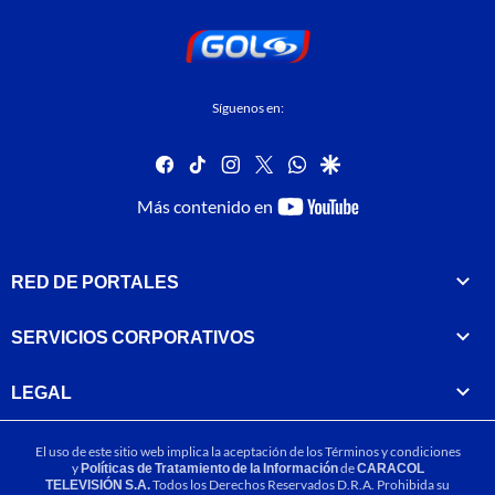
Síguenos en:
facebook
tiktok
instagram
twitter
whatsapp
google
youtube-
Más contenido en
footer
RED DE PORTALES
SERVICIOS CORPORATIVOS
LEGAL
El uso de este sitio web implica la aceptación de los
Términos y condiciones
y
Políticas de Tratamiento de la Información
de
CARACOL
TELEVISIÓN S.A.
Todos los Derechos Reservados D.R.A. Prohibida su