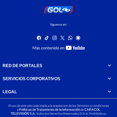
Síguenos en:
facebook
tiktok
instagram
twitter
whatsapp
google
youtube-
Más contenido en
footer
RED DE PORTALES
SERVICIOS CORPORATIVOS
LEGAL
El uso de este sitio web implica la aceptación de los
Términos y condiciones
y
Políticas de Tratamiento de la Información
de
CARACOL
TELEVISIÓN S.A.
Todos los Derechos Reservados D.R.A. Prohibida su