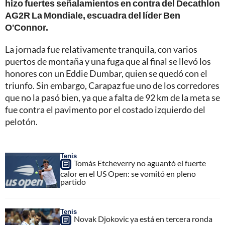
hizo fuertes señalamientos en contra del Decathlon
AG2R La Mondiale, escuadra del líder Ben
O'Connor.
La jornada fue relativamente tranquila, con varios
puertos de montaña y una fuga que al final se llevó los
honores con un Eddie Dumbar, quien se quedó con el
triunfo. Sin embargo, Carapaz fue uno de los corredores
que no la pasó bien, ya que a falta de 92 km de la meta se
fue contra el pavimento por el costado izquierdo del
pelotón.
Tenis
Tomás Etcheverry no aguantó el fuerte
calor en el US Open: se vomitó en pleno
partido
Tenis
Novak Djokovic ya está en tercera ronda