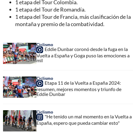
1 etapa del Tour Colombia.
1 etapa del Tour de Romandía.
1 etapa del Tour de Francia, más clasificación de la
montaña y premio de la combatividad​.
Ciclismo
Eddie Dunbar coronó desde la fuga en la
Vuelta a España y Goga puso las emociones a
mil
Ciclismo
Etapa 11 de la Vuelta a España 2024:
resumen, mejores momentos y triunfo de
Eddie Dunbar
Ciclismo
"He tenido un mal momento en la Vuelta a
España, espero que pueda cambiar esto"