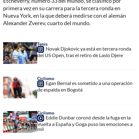
Etcheverry, número 33 del mundo, se clasificó por
primera vez en su carrera para la tercera ronda en
Nueva York, en la que deberá medirse con el alemán
Alexander Zverev, cuarto del mundo.
Tenis
Novak Djokovic ya está en tercera ronda
del US Open, tras el retiro de Laslo Djere
Ciclismo
Egan Bernal es sometido a una operación
de espalda en Bogotá
Ciclismo
Eddie Dunbar coronó desde la fuga en la
Vuelta a España y Goga puso las emociones a
mil