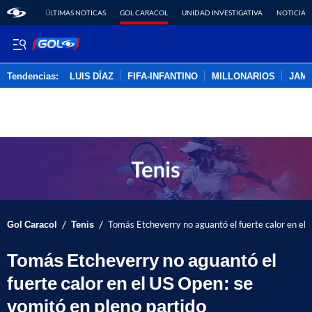
ÚLTIMAS NOTICAS
GOL CARACOL
UNIDAD INVESTIGATIVA
NOTICIAS
Tendencias:
LUIS DÍAZ
FIFA-INFANTINO
MILLONARIOS
JAM
PUBLICIDAD
/
/
Gol Caracol
Tenis
Tomás Etcheverry no aguantó el fuerte calor en el 
Tomás Etcheverry no aguantó el
fuerte calor en el US Open: se
vomitó en pleno partido