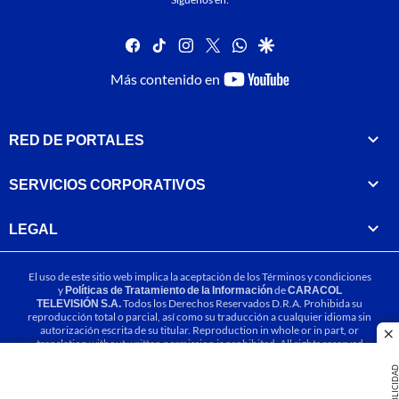
facebook
tiktok
instagram
twitter
whatsapp
google
youtube-
Más contenido en
footer
RED DE PORTALES
SERVICIOS CORPORATIVOS
LEGAL
El uso de este sitio web implica la aceptación de los
Términos y condiciones
y
Políticas de Tratamiento de la Información
de
CARACOL
TELEVISIÓN S.A.
Todos los Derechos Reservados D.R.A. Prohibida su
reproducción total o parcial, así como su traducción a cualquier idioma sin
autorización escrita de su titular. Reproduction in whole or in part, or
cl
translation without written permission is prohibited. All rights reserved
2025.
PUBLICIDA
MIEMBRO DE: