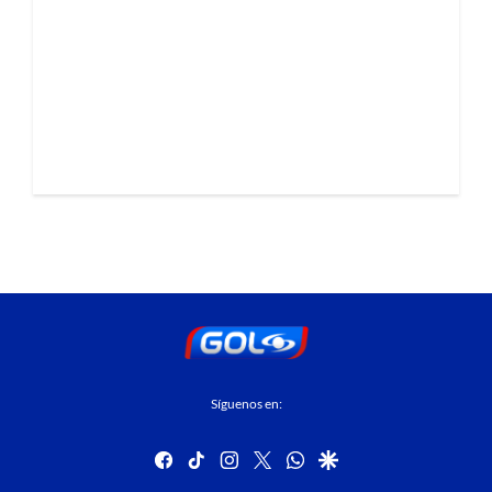
Síguenos en:
facebook
tiktok
instagram
twitter
whatsapp
google