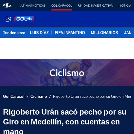
ÚLTIMAS NOTICAS
GOL CARACOL
UNIDAD INVESTIGATIVA
NOTICIAS
Tendencias:
LUIS DÍAZ
FIFA-INFANTINO
MILLONARIOS
JAM
PUBLICIDAD
/
/
Gol Caracol
Ciclismo
Rigoberto Urán sacó pecho por su Giro en Mede
Rigoberto Urán sacó pecho por su
Giro en Medellín, con cuentas en
mano