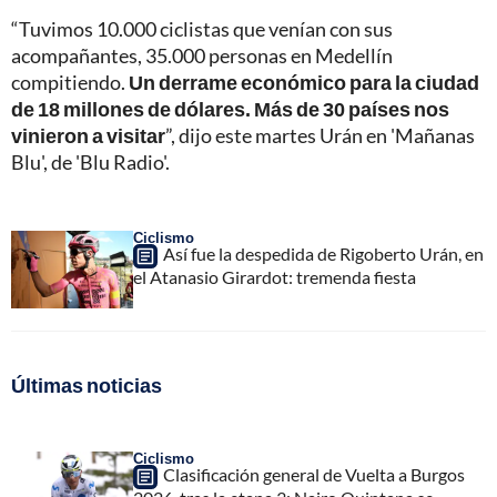
“Tuvimos 10.000 ciclistas que venían con sus
acompañantes, 35.000 personas en Medellín
compitiendo.
Un derrame económico para la ciudad
de 18 millones de dólares. Más de 30 países nos
vinieron a visitar
”, dijo este martes Urán en 'Mañanas
Blu', de 'Blu Radio'.
Ciclismo
Así fue la despedida de Rigoberto Urán, en
el Atanasio Girardot: tremenda fiesta
Últimas noticias
Ciclismo
Clasificación general de Vuelta a Burgos