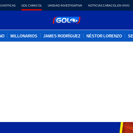
S NOTICAS
GOL CARACOL
UNIDAD INVESTIGATIVA
NOTICIAS CARACOL EN VIVO
INO
MILLONARIOS
JAMES RODRÍGUEZ
NÉSTOR LORENZO
SE
PUBLICIDAD