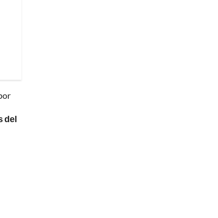
por
s del