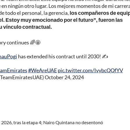
 en ningún otro lugar. Los mejores momentos de mi carrer
e todo el personal, la gerencia,
los compañeros de equip
el. Estoy muy emocionado por el futuro”, fueron las
u vínculo contractual.
ory continues 🌈🤩
auPogi
has extended his contract until 2030! ✍️
amEmirates
#WeAreUAE
pic.twitter.com/IvybcQQfYV
@TeamEmiratesUAE)
October 24, 2024
s 2026, tras la etapa 4; Nairo Quintana no desentonó