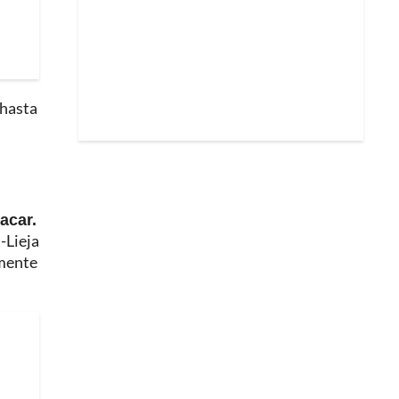
 hasta
acar.
-Lieja
amente