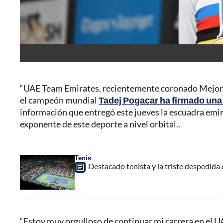
“UAE Team Emirates, recientemente coronado Mejor 
el campeón mundial
Tadej Pogacar ha firmado una 
información que entregó este jueves la escuadra emir
exponente de este deporte a nivel orbital..
Tenis
Destacado tenista y la triste despedida
“Estoy muy orgulloso de continuar mi carrera en el U