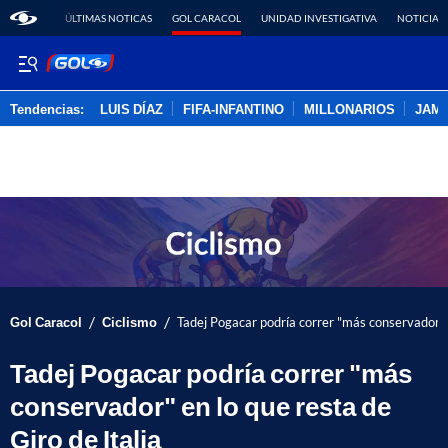
ÚLTIMAS NOTICAS
GOL CARACOL
UNIDAD INVESTIGATIVA
NOTICIAS
Tendencias:
LUIS DÍAZ
FIFA-INFANTINO
MILLONARIOS
JAM
PUBLICIDAD
/
/
Gol Caracol
Ciclismo
Tadej Pogacar podría correr "más conservador" e
Tadej Pogacar podría correr "más
conservador" en lo que resta de
Giro de Italia