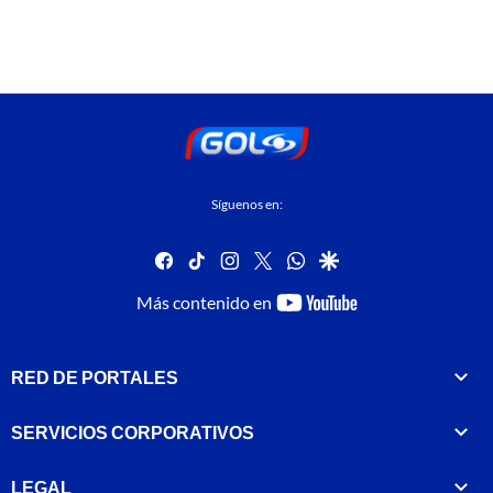
Síguenos en:
facebook
tiktok
instagram
twitter
whatsapp
google
youtube-
Más contenido en
footer
RED DE PORTALES
SERVICIOS CORPORATIVOS
LEGAL