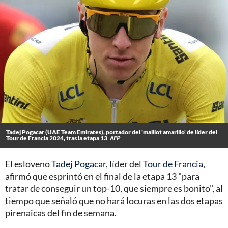
Tadej Pogacar (UAE Team Emirates), portador del 'maillot amarillo' de líder del
Tour de Francia 2024, tras la etapa 13
AFP
El esloveno
Tadej Pogacar
, líder del
Tour de Francia
,
afirmó que esprintó en el final de la etapa 13 "para
tratar de conseguir un top-10, que siempre es bonito", al
tiempo que señaló que no hará locuras en las dos etapas
pirenaicas del fin de semana.