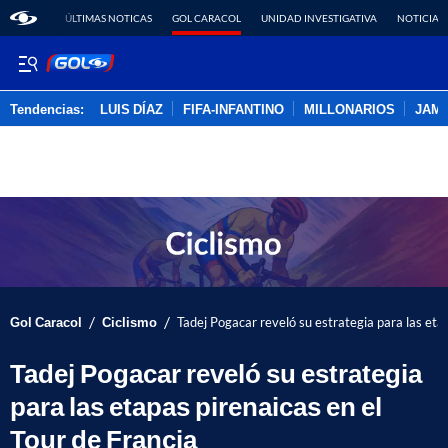
ÚLTIMAS NOTICAS
GOL CARACOL
UNIDAD INVESTIGATIVA
NOTICIAS
Tendencias:
LUIS DÍAZ
FIFA-INFANTINO
MILLONARIOS
JAM
PUBLICIDAD
/
/
Gol Caracol
Ciclismo
Tadej Pogacar reveló su estrategia para las eta
Tadej Pogacar reveló su estrategia
para las etapas pirenaicas en el
Tour de Francia