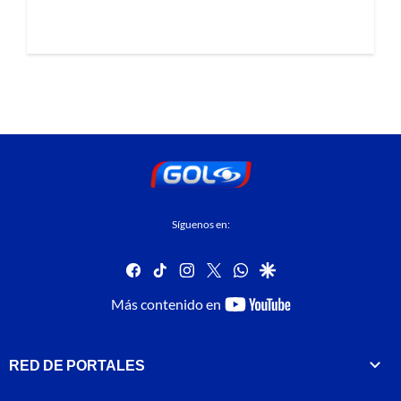
Síguenos en:
facebook
tiktok
instagram
twitter
whatsapp
google
youtube-
Más contenido en
footer
RED DE PORTALES