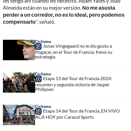
les tengo ahí cuando les necesito. Adam Yates y Joao
Almeida están en su mejor versión.
No me asusta
perder a un corredor, no es lo ideal, pero podemos
compensarlo
", señaló.
Ciclismo
Jonas Vingegaard no le dio gusto a
Pogacar, en el Tour de Francia: frenó su
estrategia
Ciclismo
Etapa 13 del Tour de Francia 2024:
resumen y segunda victoria de Jasper
Philipsen
Ciclismo
Etapa 14 del Tour de Francia, EN VIVO
ACÁ HOY por Caracol Sports