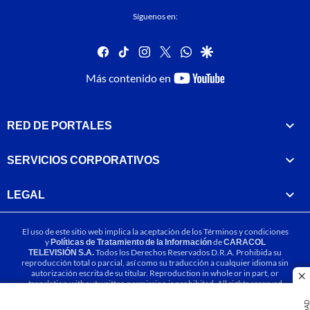
Síguenos en:
facebook
tiktok
instagram
twitter
whatsapp
google
youtube-
Más contenido en
footer
RED DE PORTALES
SERVICIOS CORPORATIVOS
LEGAL
El uso de este sitio web implica la aceptación de los
Términos y condiciones
y
Políticas de Tratamiento de la Información
de
CARACOL
TELEVISIÓN S.A.
Todos los Derechos Reservados D.R.A. Prohibida su
reproducción total o parcial, así como su traducción a cualquier idioma sin
autorización escrita de su titular. Reproduction in whole or in part, or
cl
translation without written permission is prohibited. All rights reserved
2025.