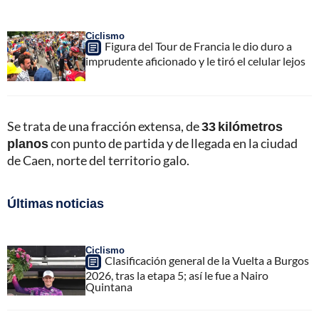
Ciclismo
Figura del Tour de Francia le dio duro a
imprudente aficionado y le tiró el celular lejos
Se trata de una fracción extensa, de
33 kilómetros
planos
con punto de partida y de llegada en la ciudad
de Caen, norte del territorio galo.
Últimas noticias
Ciclismo
Clasificación general de la Vuelta a Burgos
2026, tras la etapa 5; así le fue a Nairo
Quintana