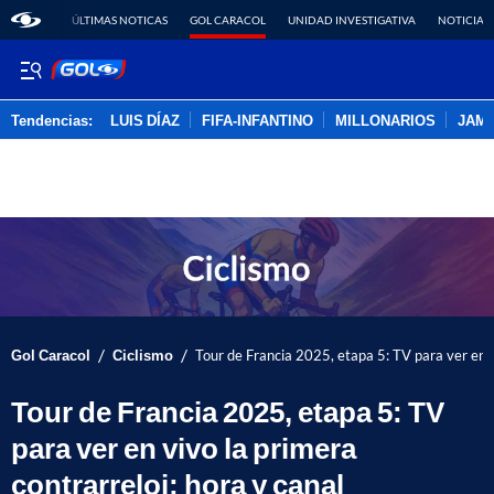
ÚLTIMAS NOTICAS
GOL CARACOL
UNIDAD INVESTIGATIVA
NOTICIAS
Tendencias:
LUIS DÍAZ
FIFA-INFANTINO
MILLONARIOS
JAM
PUBLICIDAD
/
/
Gol Caracol
Ciclismo
Tour de Francia 2025, etapa 5: TV para ver en v
Tour de Francia 2025, etapa 5: TV
para ver en vivo la primera
contrarreloj; hora y canal