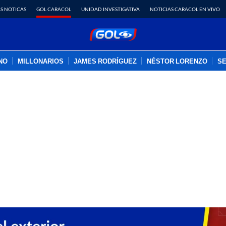
S NOTICAS
GOL CARACOL
UNIDAD INVESTIGATIVA
NOTICIAS CARACOL EN VIVO
INO
MILLONARIOS
JAMES RODRÍGUEZ
NÉSTOR LORENZO
SE
PUBLICIDAD