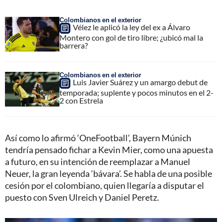
Colombianos en el exterior
Vélez le aplicó la ley del ex a Álvaro
Montero con gol de tiro libre; ¿ubicó mal la
barrera?
Colombianos en el exterior
Luis Javier Suárez y un amargo debut de
temporada; suplente y pocos minutos en el 2-
2 con Estrela
Así como lo afirmó ‘OneFootball’, Bayern Múnich
tendría pensado fichar a Kevin Mier, como una apuesta
a futuro, en su intención de reemplazar a Manuel
Neuer, la gran leyenda ‘bávara’. Se habla de una posible
cesión por el colombiano, quien llegaría a disputar el
puesto con Sven Ulreich y Daniel Peretz.