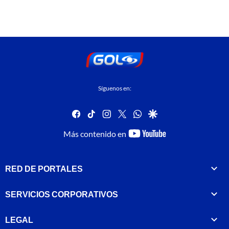
Síguenos en:
facebook
tiktok
instagram
twitter
whatsapp
google
youtube-
Más contenido en
footer
RED DE PORTALES
SERVICIOS CORPORATIVOS
LEGAL