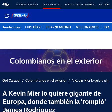
ÚLTIMAS NOTICAS
GOL CARACOL
UNIDAD INVESTIGATIVA
NOTICIAS
Tendencias:
LUIS DÍAZ
FIFA-INFANTINO
MILLONARIOS
JAM
PUBLICIDAD
/
/
Gol Caracol
Colombianos en el exterior
A Kevin Mier lo quiere giga
A Kevin Mier lo quiere gigante de
Europa, donde también la 'rompió'
James Rodríguez