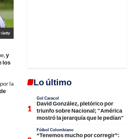
: Getty
ue,
y
e los
Lo último
por la
 de
Gol Caracol
David González, pletórico por
triunfo sobre Nacional; "América
mostró la jerarquía que le pedían"
Fútbol Colombiano
“Tenemos mucho por corregir”: