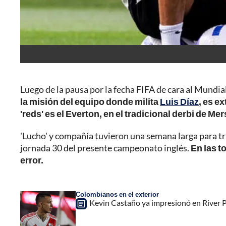
Luego de la pausa por la fecha FIFA de cara al Mundia
la misión del equipo donde milita
Luis Díaz
, es e
'reds' es el Everton, en el tradicional derbi de Me
'Lucho' y compañía tuvieron una semana larga para tra
jornada 30 del presente campeonato inglés.
En las t
error.
Colombianos en el exterior
Kevin Castaño ya impresionó en River Pl