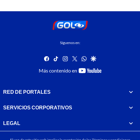
Síguenos en:
facebook
tiktok
instagram
twitter
whatsapp
google
youtube-
Más contenido en
footer
RED DE PORTALES
SERVICIOS CORPORATIVOS
LEGAL
El uso de este sitio web implica la aceptación de los
Términos y condiciones