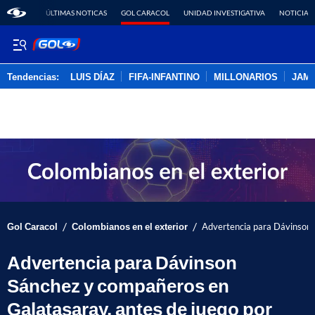
ÚLTIMAS NOTICAS
GOL CARACOL
UNIDAD INVESTIGATIVA
NOTICIAS
Tendencias:
LUIS DÍAZ
FIFA-INFANTINO
MILLONARIOS
JAM
PUBLICIDAD
/
/
Gol Caracol
Colombianos en el exterior
Advertencia para Dávinson 
Advertencia para Dávinson
Sánchez y compañeros en
Galatasaray, antes de juego por