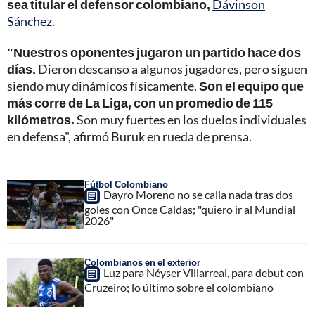
sea titular el defensor colombiano,
Dávinson
Sánchez
.
"Nuestros oponentes jugaron un partido hace dos
días.
Dieron descanso a algunos jugadores, pero siguen
siendo muy dinámicos físicamente.
Son el equipo que
más corre de La Liga, con un promedio de 115
kilómetros.
Son muy fuertes en los duelos individuales
en defensa", afirmó Buruk en rueda de prensa.
Fútbol Colombiano
Dayro Moreno no se calla nada tras dos
goles con Once Caldas; "quiero ir al Mundial
2026"
Colombianos en el exterior
Luz para Néyser Villarreal, para debut con
Cruzeiro; lo último sobre el colombiano