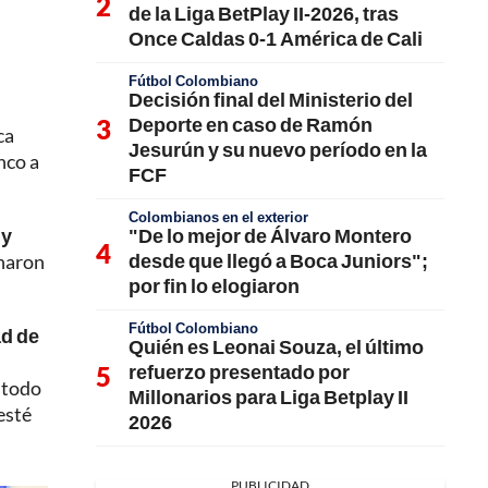
de la Liga BetPlay II-2026, tras
Once Caldas 0-1 América de Cali
Fútbol Colombiano
Decisión final del Ministerio del
Deporte en caso de Ramón
ca
Jesurún y su nuevo período en la
nco a
FCF
Colombianos en el exterior
"De lo mejor de Álvaro Montero
 y
desde que llegó a Boca Juniors";
onaron
por fin lo elogiaron
Fútbol Colombiano
ad de
Quién es Leonai Souza, el último
refuerzo presentado por
 todo
Millonarios para Liga Betplay II
esté
2026
PUBLICIDAD