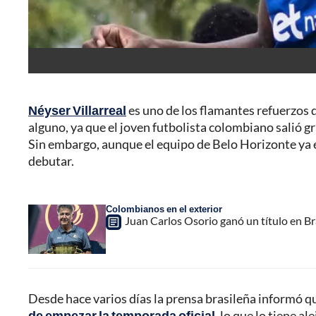
Néyser Villarreal
es uno de los flamantes refuerzos 
alguno, ya que el joven futbolista colombiano salió g
Sin embargo, aunque el equipo de Belo Horizonte ya e
debutar.
Colombianos en el exterior
Juan Carlos Osorio ganó un título en Br
Desde hace varios días la prensa brasileña informó 
de empezar la temporada oficial
, lo que lo tiene 