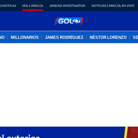
S NOTICAS
GOL CARACOL
UNIDAD INVESTIGATIVA
NOTICIAS CARACOL EN VIVO
INO
MILLONARIOS
JAMES RODRÍGUEZ
NÉSTOR LORENZO
SE
PUBLICIDAD